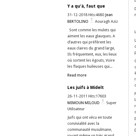
Y a qu'à, faut que
31-12-2018 Hits:4680
Jean
BERTOLINO
Aouragh Aziz
Sont comme les mulets qui
aiment les eaux glauques. A
d’autres qui préfèrent les
eaux claires du grand large,
Ils fréquentent, eux, les lieux
où sortent les égouts, Voire
les flaques huileuses qui...
Read more
Les juifs à Midelt
26-11-2011 Hits:17603
MIMOUN MILOUD
Super
Utilisateur
Juifs qui ont vécu en toute
convivialité avec la
communauté musulmane,
jouant même un très grand