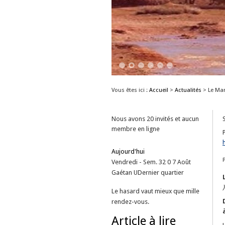
1
2
3
4
5
6
Vous êtes ici :
Accueil
>
Actualités
>
Le Mar
Nous avons 20 invités et aucun
membre en ligne
Aujourd'hui
Vendredi - Sem. 32
0
7
Août
Gaétan
U
Dernier quartier
)
Le hasard vaut mieux que mille
rendez-vous.
Article à lire