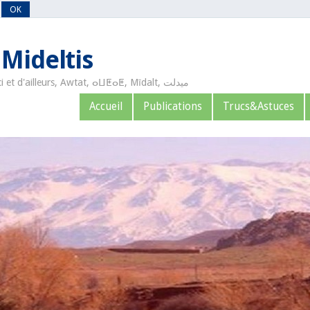
OK
 Mideltis
Bienvenue sur le site des Mideltis d'ici et d'ailleurs, Awtat, ⴰⵡⵟⴰⵟ, Mīdalt, ميدلت
Accueil
Publications
Trucs&Astuces