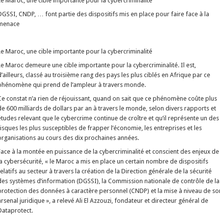
Le Maroc, une cible importante pour la cybercriminalité
DGSSI, CNDP, … font partie des dispositifs mis en place pour faire face à la
menace
Le Maroc, une cible importante pour la cybercriminalité
Le Maroc demeure une cible importante pour la cybercriminalité. Il est,
d’ailleurs, classé au troisième rang des pays les plus ciblés en Afrique par ce
phénomène qui prend de l’ampleur à travers monde.
Ce constat n’a rien de réjouissant, quand on sait que ce phénomène coûte plus
de 600 milliards de dollars par an à travers le monde, selon divers rapports et
études relevant que le cybercrime continue de croître et qu’il représente un des
risques les plus susceptibles de frapper l’économie, les entreprises et les
organisations au cours des dix prochaines années.
Face à la montée en puissance de la cybercriminalité et conscient des enjeux de
la cybersécurité, « le Maroc a mis en place un certain nombre de dispositifs
relatifs au secteur à travers la création de la Direction générale de la sécurité
des systèmes d’information (DGSSI), la Commission nationale de contrôle de la
protection des données à caractère personnel (CNDP) et la mise à niveau de so
arsenal juridique », a relevé Ali El Azzouzi, fondateur et directeur général de
Dataprotect.