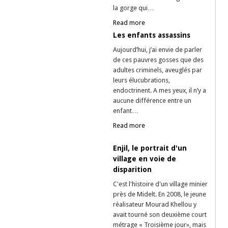
la gorge qui…
Read more
Les enfants assassins
Aujourd’hui, j’ai envie de parler
de ces pauvres gosses que des
adultes criminels, aveuglés par
leurs élucubrations,
endoctrinent. A mes yeux, il n’y a
aucune différence entre un
enfant…
Read more
Enjil, le portrait d'un
village en voie de
disparition
C'est l'histoire d'un village minier
près de Midelt. En 2008, le jeune
réalisateur Mourad Khellou y
avait tourné son deuxième court
métrage « Troisième jour», mais