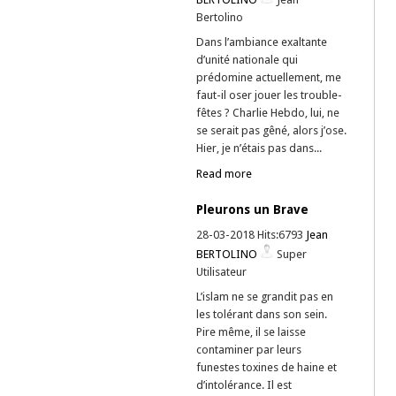
Bertolino
Dans l’ambiance exaltante
d’unité nationale qui
prédomine actuellement, me
faut-il oser jouer les trouble-
fêtes ? Charlie Hebdo, lui, ne
se serait pas gêné, alors j’ose.
Hier, je n’étais pas dans...
Read more
Pleurons un Brave
28-03-2018 Hits:6793
Jean
BERTOLINO
Super
Utilisateur
L’islam ne se grandit pas en
les tolérant dans son sein.
Pire même, il se laisse
contaminer par leurs
funestes toxines de haine et
d’intolérance. Il est