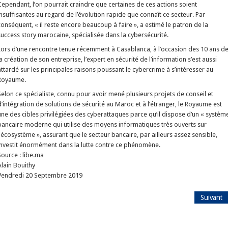
Cependant, l’on pourrait craindre que certaines de ces actions soient
insuffisantes au regard de l’évolution rapide que connaît ce secteur. Par
conséquent, « il reste encore beaucoup à faire », a estimé le patron de la
success story marocaine, spécialisée dans la cybersécurité.
Lors d’une rencontre tenue récemment à Casablanca, à l’occasion des 10 ans d
la création de son entreprise, l’expert en sécurité de l’information s’est aussi
attardé sur les principales raisons poussant le cybercrime à s’intéresser au
Royaume.
Selon ce spécialiste, connu pour avoir mené plusieurs projets de conseil et
d’intégration de solutions de sécurité au Maroc et à l’étranger, le Royaume est
une des cibles privilégiées des cyberattaques parce qu’il dispose d’un « systèm
bancaire moderne qui utilise des moyens informatiques très ouverts sur
l'écosystème », assurant que le secteur bancaire, par ailleurs assez sensible,
investit énormément dans la lutte contre ce phénomène.
Source : libe.ma
Alain Bouithy
Vendredi 20 Septembre 2019
Suivant