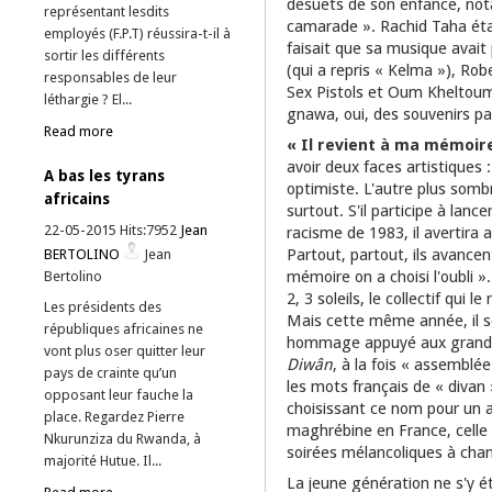
désuets de son enfance, no
représentant lesdits
camarade ». Rachid Taha était
employés (F.P.T) réussira-t-il à
faisait que sa musique avait
sortir les différents
(qui a repris « Kelma »), Rob
responsables de leur
Sex Pistols et Oum Kheltoum,
léthargie ? El...
gnawa, oui, des souvenirs par
Read more
« Il revient à ma mémoir
avoir deux faces artistiques 
A bas les tyrans
optimiste. L'autre plus somb
africains
surtout. S'il participe à lanc
22-05-2015 Hits:7952
Jean
racisme de 1983, il avertira 
Partout, partout, ils avancent
BERTOLINO
Jean
mémoire on a choisi l'oubli ».
Bertolino
2, 3 soleils, le collectif qui 
Les présidents des
Mais cette même année, il sor
républiques africaines ne
hommage appuyé aux grands
vont plus oser quitter leur
Diwân
, à la fois « assemblé
pays de crainte qu’un
les mots français de « divan 
opposant leur fauche la
choisissant ce nom pour un
place. Regardez Pierre
maghrébine en France, celle d
Nkurunziza du Rwanda, à
soirées mélancoliques à chante
majorité Hutue. Il...
La jeune génération ne s'y 