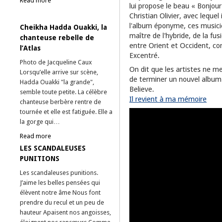
Read more
lui propose le beau « Bonjou
Christian Olivier, avec lequel
l'album éponyme, ces musicien
Cheikha Hadda Ouakki, la
maître de l'hybride, de la fus
chanteuse rebelle de
entre Orient et Occident, com
l’Atlas
Excentré.
Photo de Jacqueline Caux
On dit que les artistes ne m
Lorsqu’elle arrive sur scène,
de terminer un nouvel album q
Hadda Ouakki "la grande",
Believe.
semble toute petite. La célèbre
Il revient à ma mémoire
chanteuse berbère rentre de
tournée et elle est fatiguée. Elle a
la gorge qui…
Read more
LES SCANDALEUSES
PUNITIONS
Les scandaleuses punitions.
J’aime les belles pensées qui
élèvent notre âme Nous font
prendre du recul et un peu de
hauteur Apaisent nos angoisses,