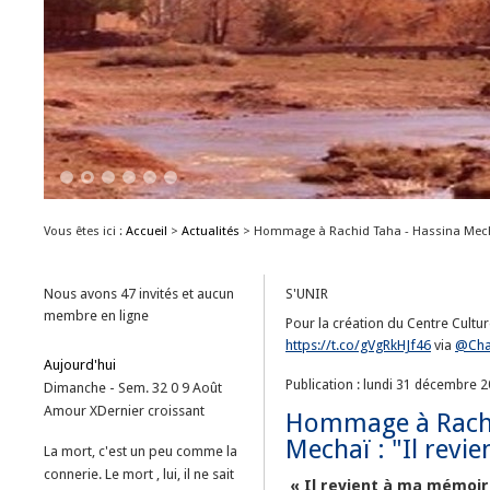
1
2
3
4
5
6
Vous êtes ici :
Accueil
>
Actualités
>
Hommage à Rachid Taha - Hassina Mec
Nous avons 47 invités et aucun
S'UNIR
membre en ligne
Pour la création du Centre Culture
https://t.co/gVgRkHJf46
via
@Cha
Aujourd'hui
Publication : lundi 31 décembre 
Dimanche - Sem. 32
0
9
Août
Amour
X
Dernier croissant
Hommage à Rachi
Mechaï : "Il rev
La mort, c'est un peu comme la
connerie. Le mort , lui, il ne sait
« Il revient à ma mémoir