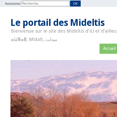
OK
Rechercher
Le portail des Mideltis
Bienvenue sur le site des Mideltis d'ici et d'ailleu
ⴰⵡⵟⴰⵟ, Mīdalt, ميدلت
Accueil