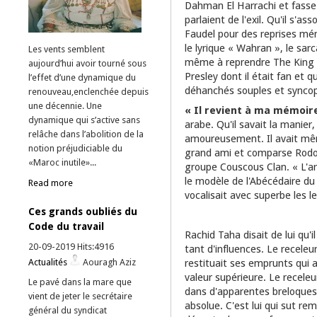
Dahman El Harrachi et fasse
parlaient de l'exil. Qu'il s'
Faudel pour des reprises mém
le lyrique « Wahran », le sarc
Les vents semblent
même à reprendre The King
aujourd’hui avoir tourné sous
Presley dont il était fan et q
l’effet d’une dynamique du
déhanchés souples et synco
renouveau,enclenchée depuis
une décennie. Une
« Il revient à ma mémoir
dynamique qui s’active sans
arabe. Qu'il savait la manier, 
relâche dans l’abolition de la
amoureusement. Il avait mêm
notion préjudiciable du
grand ami et comparse Rodolp
«Maroc inutile»...
groupe Couscous Clan. « L'ar
le modèle de l'Abécédaire du
Read more
vocalisait avec superbe les l
Ces grands oubliés du
Code du travail
Rachid Taha disait de lui qu'i
20-09-2019 Hits:4916
tant d'influences. Le receleu
restituait ses emprunts qui 
Actualités
Aouragh Aziz
valeur supérieure. Le receleur
Le pavé dans la mare que
dans d'apparentes breloques e
vient de jeter le secrétaire
absolue. C'est lui qui sut re
général du syndicat