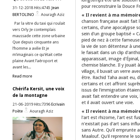
pour reconstruire la Douce F
31-12-2018 Hits:4745
Jean
« Il revient à ma mémoir
BERTOLINO
Aouragh Aziz
chanson française avait fait 
Par la vitre du taxi qui roulait
certains, d'une apocalypse sc
vers Orly Je contemplais
sein d'un groupe baptisé « C
maussade cette zone urbaine
pied de nez à cette fameuse 
Que depuis cinquante ans
la vie de son détenteur à une
l’homme a avilie Et je
le faisait dans un clip d'antho
m’imaginais ce qu’était cette
apparaissait, image d'Épinal
plaine Avant l’aéroport et
chemise blanche. Il y jouait à
avant les...
village, il buvait un verre avec
Read more
être. Rachid Taha avait eu,
certains et cet affront supr
Chérifa Kersit, une voix
issus de l'immigration étaient
de la montagne
avait fait entendre une voix,
et il avait ouvert une voie.
21-06-2019 Hits:7396
Ecrivain
« Il revient à ma mémoir
Poète
Aouragh Aziz
l'art est rhizome, l'art est fu
n'existait pas d'art sans inf
sans Autre. Qu'il emprunte au
Maalouf. Qu'il reprenne le 