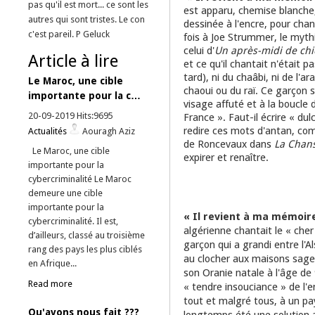
pas qu'il est mort... ce sont les
est apparu, chemise blanche
autres qui sont tristes. Le con
dessinée à l'encre, pour chan
c'est pareil. P Geluck
fois à Joe Strummer, le myth
celui d'
Un après-midi de ch
Article à lire
et ce qu'il chantait n'était 
tard), ni du chaâbi, ni de l'a
Le Maroc, une cible
chaoui ou du raï. Ce garçon 
importante pour la c…
visage affuté et à la boucle 
20-09-2019 Hits:9695
France ». Faut-il écrire « du
redire ces mots d'antan, com
Actualités
Aouragh Aziz
de Roncevaux dans
La Chan
Le Maroc, une cible
expirer et renaître.
importante pour la
cybercriminalité Le Maroc
demeure une cible
importante pour la
« Il revient à ma mémoir
cybercriminalité. Il est,
algérienne chantait le « cher
d’ailleurs, classé au troisième
garçon qui a grandi entre l'Al
rang des pays les plus ciblés
au clocher aux maisons sages 
en Afrique...
son Oranie natale à l'âge de 9
Read more
« tendre insouciance » de l'en
tout et malgré tous, à un pa
Qu'avons nous fait ???
longtemps été une solution