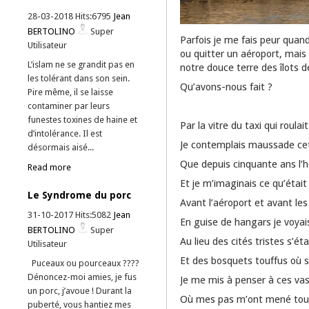
28-03-2018 Hits:6795
Jean
BERTOLINO
Super
Parfois je me fais peur quand
Utilisateur
ou quitter un aéroport, mais 
L’islam ne se grandit pas en
notre douce terre des îlots 
les tolérant dans son sein.
Qu’avons-nous fait ?
Pire même, il se laisse
contaminer par leurs
funestes toxines de haine et
Par la vitre du taxi qui roulai
d’intolérance. Il est
Je contemplais maussade ce
désormais aisé...
Que depuis cinquante ans l’
Read more
Et je m’imaginais ce qu’était
Le Syndrome du porc
Avant l’aéroport et avant les
31-10-2017 Hits:5082
Jean
En guise de hangars je voyais
BERTOLINO
Super
Au lieu des cités tristes s’ét
Utilisateur
Et des bosquets touffus où s
Puceaux ou pourceaux ????
Dénoncez-moi amies, je fus
Je me mis à penser à ces vas
un porc, j’avoue ! Durant la
Où mes pas m’ont mené tou
puberté, vous hantiez mes