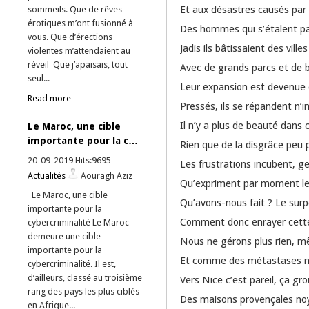
Et aux désastres causés par l
sommeils. Que de rêves
érotiques m’ont fusionné à
Des hommes qui s’étalent pa
vous. Que d’érections
Jadis ils bâtissaient des ville
violentes m’attendaient au
réveil Que j’apaisais, tout
Avec de grands parcs et de 
seul...
Leur expansion est devenue
Read more
Pressés, ils se répandent n
Il n’y a plus de beauté dans
Le Maroc, une cible
importante pour la c…
Rien que de la disgrâce peu 
20-09-2019 Hits:9695
Les frustrations incubent, g
Actualités
Aouragh Aziz
Qu’expriment par moment le
Le Maroc, une cible
Qu’avons-nous fait ? Le sur
importante pour la
Comment donc enrayer cette
cybercriminalité Le Maroc
demeure une cible
Nous ne gérons plus rien, m
importante pour la
Et comme des métastases no
cybercriminalité. Il est,
d’ailleurs, classé au troisième
Vers Nice c’est pareil, ça grou
rang des pays les plus ciblés
Des maisons provençales no
en Afrique...