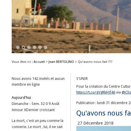
1
2
3
4
5
6
Vous êtes ici :
Accueil
>
Jean BERTOLINO
>
Qu'avons nous fait ???
Nous avons 142 invités et aucun
S'UNIR
membre en ligne
Pour la création du Centre Culture
https://t.co/gVgRkHJf46
via
@Cha
Aujourd'hui
Publication : lundi 31 décembre 
Dimanche - Sem. 32
0
9
Août
Amour
X
Dernier croissant
Qu'avons nous fai
La mort, c'est un peu comme la
27 Décembre 2018
connerie. Le mort , lui, il ne sait