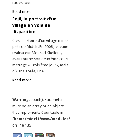
racles tout…
Read more
Enjil, le portrait d'un
village en voie de
disparition
C'est l'histoire d'un village minier
près de Midelt. En 2008, le jeune
réalisateur Mourad Khellou y
avait tourné son deuxième court
métrage « Troisième jour», mais
dix ans après, une…
Read more
Warning
: count(): Parameter
must be an array or an object
that implements Countable in
/home/midelt/www/modules/mod_news_pro_gk5/tmpl/default.
on line
135