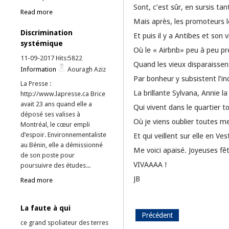
Sont, c’est sûr, en sursis ta
Read more
Mais après, les promoteurs l
Discrimination
Et puis il y a Antibes et son 
systémique
Où le « Airbnb» peu à peu pr
11-09-2017 Hits:5822
Quand les vieux disparaissent
Information
Aouragh Aziz
Par bonheur y subsistent l’i
La Presse :
La brillante Sylvana, Annie l
http://www.lapresse.ca Brice
avait 23 ans quand elle a
Qui vivent dans le quartier t
déposé ses valises à
Où je viens oublier toutes m
Montréal, le cœur empli
d’espoir. Environnementaliste
Et qui veillent sur elle en Ves
au Bénin, elle a démissionné
Me voici apaisé. Joyeuses fê
de son poste pour
VIVAAAA !
poursuivre des études...
JB
Read more
La faute à qui
Précédent
ce grand spoliateur des terres