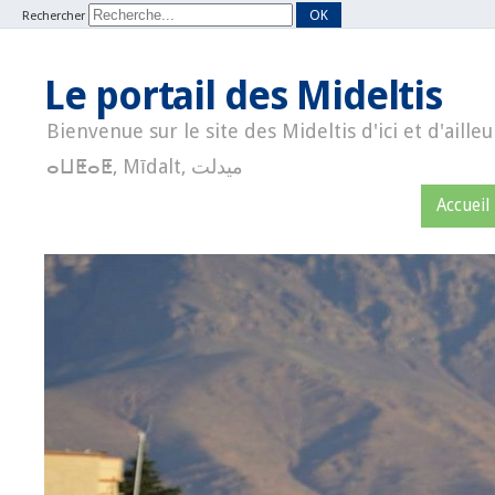
OK
Rechercher
Le portail des Mideltis
Bienvenue sur le site des Mideltis d'ici et d'ailleu
ⴰⵡⵟⴰⵟ, Mīdalt, ميدلت
Accueil