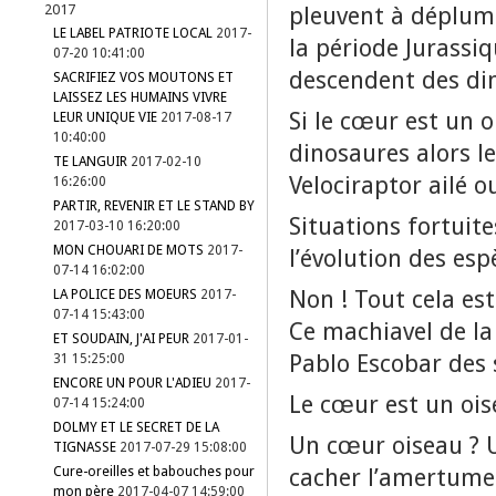
2017
pleuvent à déplum
LE LABEL PATRIOTE LOCAL
2017-
la période Jurassiq
07-20 10:41:00
descendent des d
SACRIFIEZ VOS MOUTONS ET
LAISSEZ LES HUMAINS VIVRE
Si le cœur est un o
LEUR UNIQUE VIE
2017-08-17
10:40:00
dinosaures alors l
TE LANGUIR
2017-02-10
Velociraptor ailé 
16:26:00
PARTIR, REVENIR ET LE STAND BY
Situations fortuite
2017-03-10 16:20:00
MON CHOUARI DE MOTS
2017-
l’évolution des esp
07-14 16:02:00
Non ! Tout cela est
LA POLICE DES MOEURS
2017-
07-14 15:43:00
Ce machiavel de la
ET SOUDAIN, J'AI PEUR
2017-01-
Pablo Escobar des
31 15:25:00
ENCORE UN POUR L'ADIEU
2017-
Le cœur est un ois
07-14 15:24:00
DOLMY ET LE SECRET DE LA
Un cœur oiseau ? 
TIGNASSE
2017-07-29 15:08:00
cacher l’amertume 
Cure-oreilles et babouches pour
mon père
2017-04-07 14:59:00