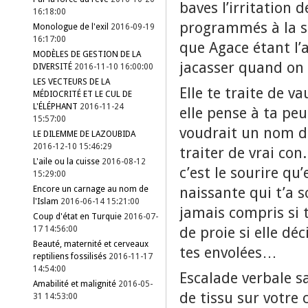
baves l’irritation 
16:18:00
programmés à la st
Monologue de l'exil
2016-09-19
16:17:00
que Agace étant l’
MODÈLES DE GESTION DE LA
jacasser quand on 
DIVERSITÉ
2016-11-10 16:00:00
LES VECTEURS DE LA
Elle te traite de 
MÉDIOCRITÉ ET LE CUL DE
L'ÉLÉPHANT
2016-11-24
elle pense à ta peu
15:57:00
voudrait un nom de
LE DILEMME DE LAZOUBIDA
2016-12-10 15:46:29
traiter de vrai con
L'aile ou la cuisse
2016-08-12
c’est le sourire qu’
15:29:00
naissante qui t’a s
Encore un carnage au nom de
l'Islam
2016-06-14 15:21:00
jamais compris si 
Coup d'état en Turquie
2016-07-
de proie si elle dé
17 14:56:00
Beauté, maternité et cerveaux
tes envolées…
reptiliens fossilisés
2016-11-17
14:54:00
Escalade verbale s
Amabilité et malignité
2016-05-
de tissu sur votre
31 14:53:00