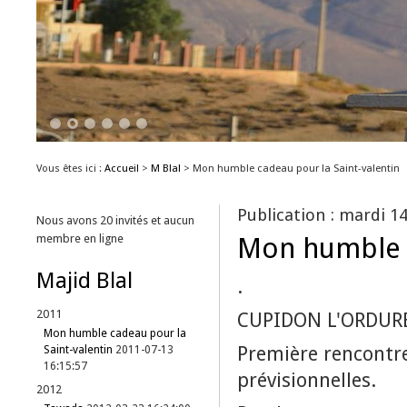
1
2
3
4
5
6
Vous êtes ici :
Accueil
>
M Blal
>
Mon humble cadeau pour la Saint-valentin
Publication : mardi 14
Nous avons 20 invités et aucun
Mon humble c
membre en ligne
Majid Blal
.
2011
CUPIDON L'ORDURE
Mon humble cadeau pour la
Première rencontre
Saint-valentin
2011-07-13
16:15:57
prévisionnelles.
2012