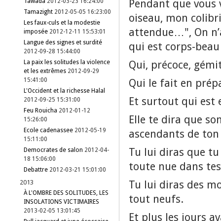
Pendant que vous v
Tawada
2012-03-23 16:24:00
Tamazight
2012-05-05 16:23:00
oiseau, mon colibr
Les faux-culs et la modestie
attendue…", On n’a
imposée
2012-12-11 15:53:01
Langue des signes et surdité
qui est corps-beau
2012-09-28 15:44:00
Qui, précoce, gémit
La paix les solitudes la violence
et les extrêmes
2012-09-29
15:41:00
Qui le fait en prép
L'Occident et la richesse Halal
Et surtout qui est
2012-09-25 15:31:00
Feu Rouicha
2012-01-12
Elle te dira que so
15:26:00
Ecole cadenassee
2012-05-19
ascendants de ton
15:11:00
Tu lui diras que tu
Democrates de salon
2012-04-
18 15:06:00
toute nue dans tes 
Debattre
2012-03-21 15:01:00
Tu lui diras des mo
2013
À L'OMBRE DES SOLITUDES, LES
tout neufs.
INSOLATIONS VICTIMAIRES
2013-02-05 13:01:45
Et plus les jours 