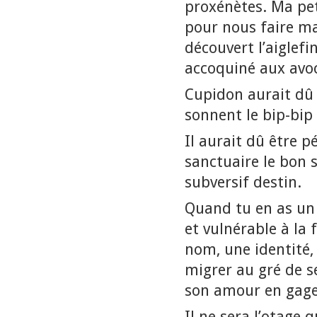
proxénètes. Ma peti
pour nous faire ma
découvert l’aiglef
accoquiné aux avo
Cupidon aurait dû 
sonnent le bip-bi
Il aurait dû être 
sanctuaire le bon 
subversif destin.
Quand tu en as un 
et vulnérable à la 
nom, une identité,
migrer au gré de s
son amour en ga
Il ne sera l’otage q