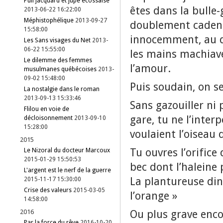
Pull jacquard et jupe écossaise
êtes dans la bulle
2013-06-22 16:22:00
Méphistophélique
2013-09-27
doublement cadenas
15:58:00
innocemment, au dé
Les Sans visages du Net
2013-
06-22 15:55:00
les mains machiavé
Le dilemme des femmes
l’amour.
musulmanes québécoises
2013-
09-02 15:48:00
Puis soudain, on se
La nostalgie dans le roman
2013-09-13 15:33:46
Sans gazouiller ni 
Flilou en voie de
gare, tu ne l’inter
décloisonnement
2013-09-10
15:28:00
voulaient l’oiseau
2015
Tu ouvres l’orific
Le Nizoral du docteur Marcoux
2015-01-29 15:50:53
bec dont l’haleine 
L'argent est le nerf de la guerre
La plantureuse di
2015-11-17 15:30:00
Crise des valeurs
2015-03-05
l’orange »
14:58:00
Ou plus grave encor
2016
Par la force du rêve
2016-10-20