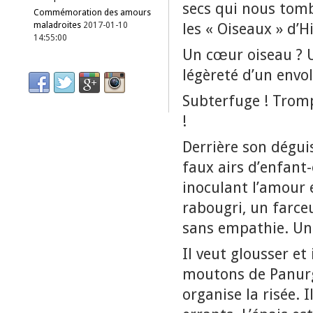
secs qui nous tom
Commémoration des amours
les « Oiseaux » d’H
maladroites
2017-01-10
14:55:00
Un cœur oiseau ? U
légèreté d’un envol
Subterfuge ! Tromp
!
Derrière son dégui
faux airs d’enfant-
inoculant l’amour e
rabougri, un farce
sans empathie. U
Il veut glousser et 
moutons de Panurge
organise la risée. I