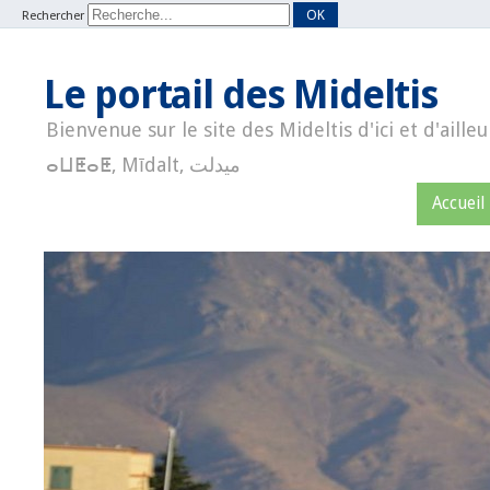
OK
Rechercher
Le portail des Mideltis
Bienvenue sur le site des Mideltis d'ici et d'ailleu
ⴰⵡⵟⴰⵟ, Mīdalt, ميدلت
Accueil