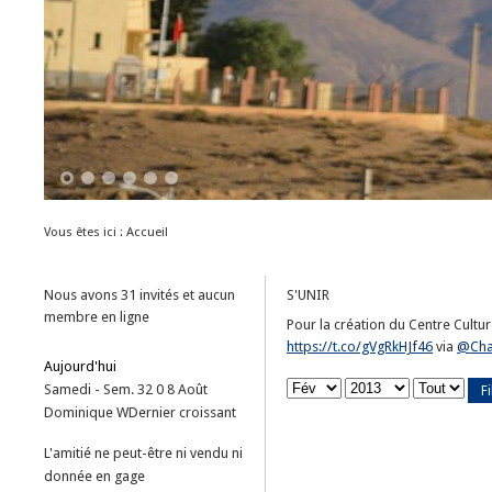
1
2
3
4
5
6
Vous êtes ici :
Accueil
Nous avons 31 invités et aucun
S'UNIR
membre en ligne
Pour la création du Centre Culture
https://t.co/gVgRkHJf46
via
@Cha
Aujourd'hui
Samedi - Sem. 32
0
8
Août
Fi
Dominique
W
Dernier croissant
L'amitié ne peut-être ni vendu ni
donnée en gage