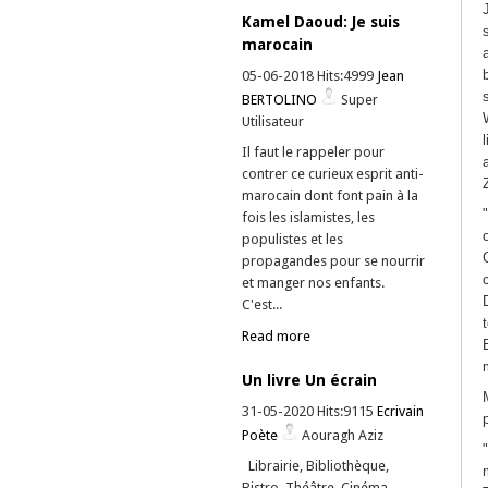
Kamel Daoud: Je suis
marocain
05-06-2018 Hits:4999
Jean
BERTOLINO
Super
Utilisateur
Il faut le rappeler pour
contrer ce curieux esprit anti-
marocain dont font pain à la
fois les islamistes, les
populistes et les
propagandes pour se nourrir
et manger nos enfants.
C'est...
Read more
Un livre Un écrain
31-05-2020 Hits:9115
Ecrivain
Poète
Aouragh Aziz
Librairie, Bibliothèque,
Bistro, Théâtre, Cinéma