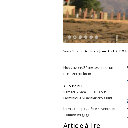
1
2
3
4
5
6
Vous êtes ici :
Accueil
>
Jean BERTOLINO
>
Nous avons 32 invités et aucun
membre en ligne
Aujourd'hui
Samedi - Sem. 32
0
8
Août
Dominique
V
Dernier croissant
L'amitié ne peut-être ni vendu ni
donnée en gage
Article à lire